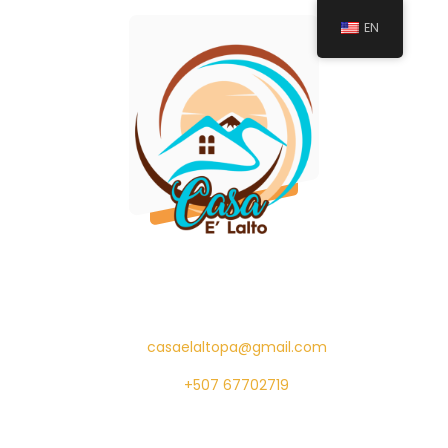
EN
casaelaltopa@gmail.com
+507 67702719